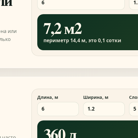
7,2 м2
она или
олько
периметр 14,4 м, это 0,1 сотки
Длина, м
Ширина, м
Сло
360 л
и часто