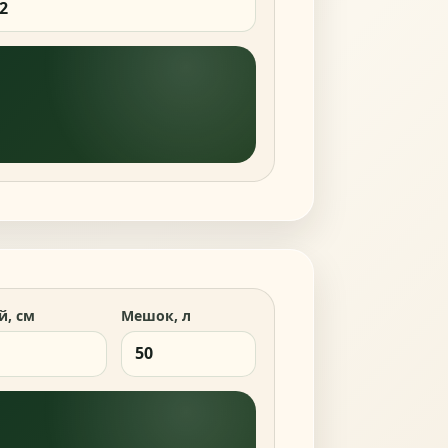
й, см
Мешок, л