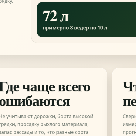
рядку,
72 л
примерно 8 ведер по 10 л
Где чаще всего
Ч
ошибаются
п
Не учитывают дорожки, борта высокой
Свер
грядки, просадку рыхлого материала,
изме
запас рассады и то, что разные сорта
прогн